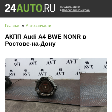
продажа авто
в
Красноярском крае
»
Главная
Автозапчасти
АКПП Audi A4 BWE NONR в
Ростове-на-Дону