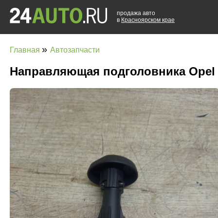
продажа авто
в
Красноярском крае
»
Главная
Автозапчасти
Направляющая подголовника Opel C