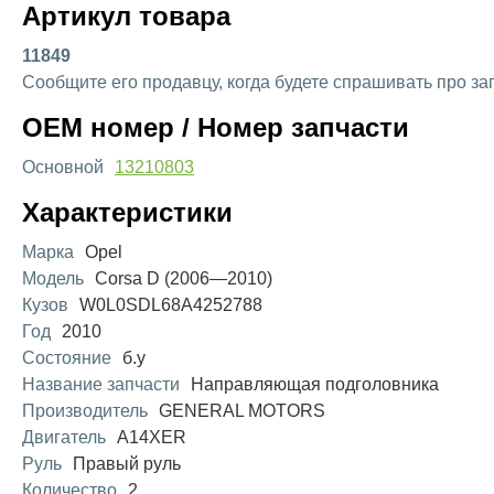
Артикул товара
11849
Сообщите его продавцу, когда будете спрашивать про за
OEM номер / Номер запчасти
Основной
13210803
Характеристики
Марка
Opel
Модель
Corsa D (2006—2010)
Кузов
W0L0SDL68A4252788
Год
2010
Состояние
б.у
Название запчасти
Направляющая подголовника
Производитель
GENERAL MOTORS
Двигатель
A14XER
Руль
Правый руль
Количество
2