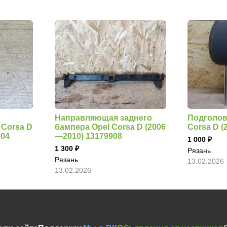
Направляющая заднего
Подголов
 Corsa D
бампера Opel Corsa D (2006
Corsa D 
804
—2010) 13179908
1 000
1 300
Рязань
Рязань
13.02.2026
13.02.2026