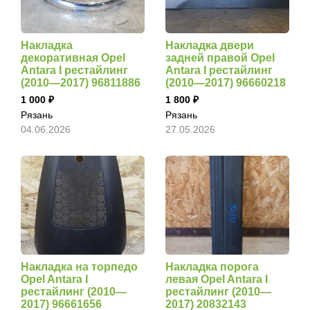
Накладка
Накладка двери
декоративная Opel
задней правой Opel
Antara I рестайлинг
Antara I рестайлинг
(2010—2017) 96811886
(2010—2017) 96660218
1 000
1 800
Рязань
Рязань
04.06.2026
27.05.2026
Накладка на торпедо
Накладка порога
Opel Antara I
левая Opel Antara I
рестайлинг (2010—
рестайлинг (2010—
2017) 96661656
2017) 20832143