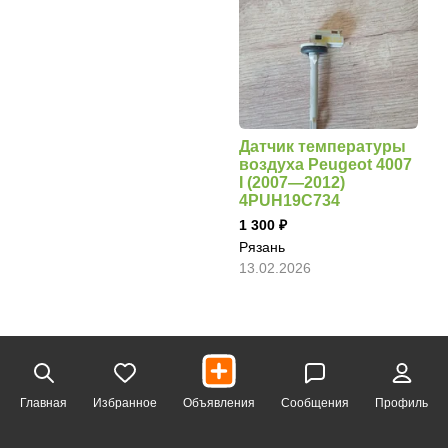
Датчик температуры
воздуха Peugeot 4007
I (2007—2012)
4PUH19C734
1 300
Рязань
13.02.2026
Главная
Избранное
Объявления
Сообщения
Профиль