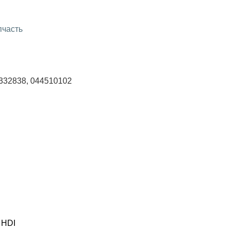
пчасть
332838, 044510102
 HDI