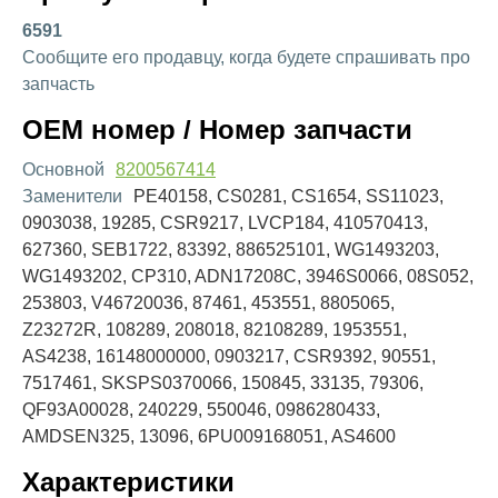
6591
Сообщите его продавцу, когда будете спрашивать про
запчасть
OEM номер / Номер запчасти
Основной
8200567414
Заменители
PE40158, CS0281, CS1654, SS11023,
0903038, 19285, CSR9217, LVCP184, 410570413,
627360, SEB1722, 83392, 886525101, WG1493203,
WG1493202, CP310, ADN17208C, 3946S0066, 08S052,
253803, V46720036, 87461, 453551, 8805065,
Z23272R, 108289, 208018, 82108289, 1953551,
AS4238, 16148000000, 0903217, CSR9392, 90551,
7517461, SKSPS0370066, 150845, 33135, 79306,
QF93A00028, 240229, 550046, 0986280433,
AMDSEN325, 13096, 6PU009168051, AS4600
Характеристики