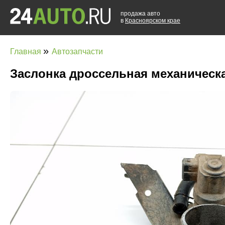
продажа авто
в
Красноярском крае
»
Главная
Автозапчасти
Заслонка дроссельная механическа