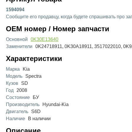
1594094
Сообщите его продавцу, когда будете спрашивать про за
OEM номер / Номер запчасти
Основной
0K30E13640
Заменители
0K24718911, 0K30A18911, 3517022010, 0K9
Характеристики
Марка
Kia
Модель
Spectra
Кузов
SD
Год
2008
Состояние
БУ
Производитель
Hyundai-Kia
Двигатель
S6D
Наличие
В наличии
Описание