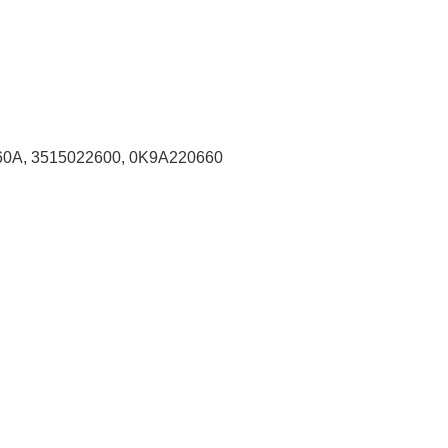
60A, 3515022600, 0K9A220660