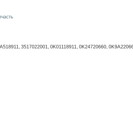
пчасть
A518911, 3517022001, 0K01118911, 0K24720660, 0K9A2206