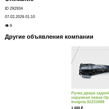
ID 292934
07.02.2026 01:10
👁 9
Другие объявления компании
Ручка двери задне
наружная левая Op
Insignia 92233089
1 000