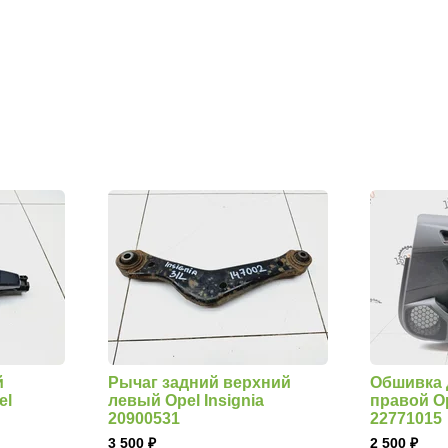
й
Рычаг задний верхний
Обшивка 
el
левый Opel Insignia
правой Op
20900531
22771015
3 500
2 500