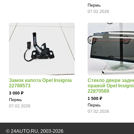
Пермь
07.02.2026
Замок капота Opel Insignia
Стекло двери задн
22788573
правой Opel Insigni
22870569
3 000
1 500
Пермь
Пермь
07.02.2026
07.02.2026
© 24AUTO.RU, 2003-2026