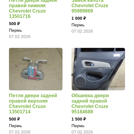
Петля двери задней
Замок капота
правой нижняя
Chevrolet Cruze
Chevrolet Cruze
95989869
13501716
1 000
500
Пермь
Пермь
07.02.2026
07.02.2026
Петля двери задней
Обшивка двери
правой верхняя
задней правой
Chevrolet Cruze
Chevrolet Cruze
13501714
95184688
500
1 500
Пермь
Пермь
07.02.2026
07.02.2026