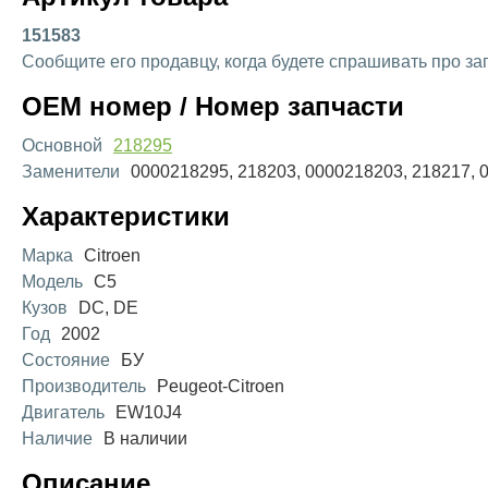
151583
Сообщите его продавцу, когда будете спрашивать про за
OEM номер / Номер запчасти
Основной
218295
Заменители
0000218295, 218203, 0000218203, 218217, 
Характеристики
Марка
Citroen
Модель
C5
Кузов
DC, DE
Год
2002
Состояние
БУ
Производитель
Peugeot-Citroen
Двигатель
EW10J4
Наличие
В наличии
Описание