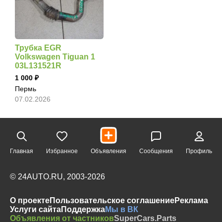
Трубка EGR
Volkswagen Tiguan 1
03L131521R
1 000
Пермь
07.02.2026
Главная
Избранное
Объявления
Сообщения
Профиль
© 24AUTO.RU, 2003-2026
О проекте
Пользовательское соглашение
Реклама
Услуги сайта
Поддержка
Мы в ВК
Объявления от частников
SuperCars.Parts