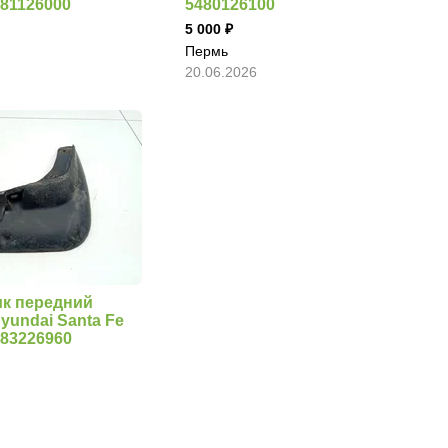
881126000
5480126100
5 000
Пермь
20.06.2026
к передний
yundai Santa Fe
683226960