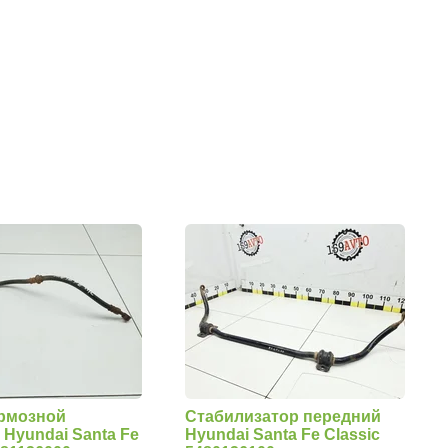
рмозной
Стабилизатор передний
 Hyundai Santa Fe
Hyundai Santa Fe Classic