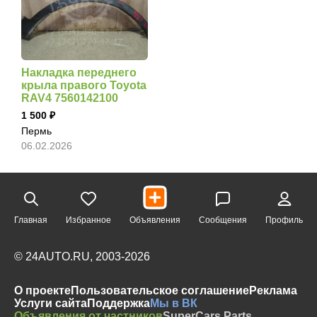
Накладка переднего
крыла правого Toyota
RAV4 7560142100
1 500
Пермь
06.02.2026
Главная
Избранное
Объявления
Сообщения
Профиль
© 24AUTO.RU, 2003-2026
О проекте
Пользовательское соглашение
Реклама
Услуги сайта
Поддержка
Мы в ВК
Объявления от частников
SuperCars.Parts