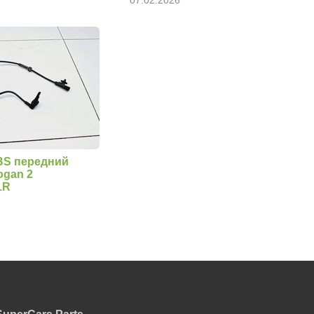
BS передний
ogan 2
1R