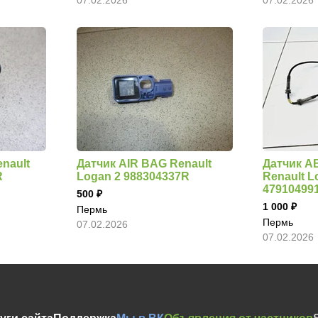
nault
Датчик AIR BAG Renault
Датчик A
R
Logan 2 988304337R
Renault L
47910499
500
1 000
Пермь
Пермь
07.02.2026
07.02.2026