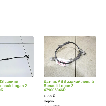
BS задний
Датчик ABS задний левый
enault Logan 2
Renault Logan 2
0R
479005846R
1 000
Пермь
07.02.2026