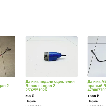
Датчик педали сцепления
Датчик A
gan 2
Renault Logan 2
правый R
253255192R
47900770
500
1 000
Пермь
Пермь
07.02.2026
07.02.2026