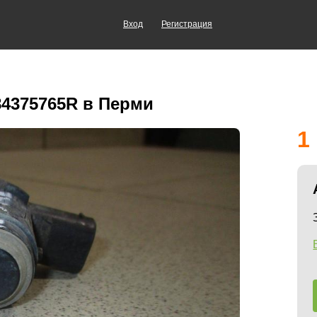
Вход
Регистрация
84375765R в Перми
1