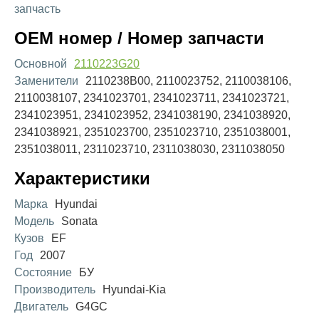
запчасть
OEM номер / Номер запчасти
Основной
2110223G20
Заменители
2110238B00, 2110023752, 2110038106,
2110038107, 2341023701, 2341023711, 2341023721,
2341023951, 2341023952, 2341038190, 2341038920,
2341038921, 2351023700, 2351023710, 2351038001,
2351038011, 2311023710, 2311038030, 2311038050
Характеристики
Марка
Hyundai
Модель
Sonata
Кузов
EF
Год
2007
Состояние
БУ
Производитель
Hyundai-Kia
Двигатель
G4GC