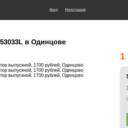
Вход
Регистрация
253033L в Одинцове
1