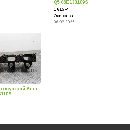
Q5 06E133109S
1 615
Одинцово
06.03.2026
р впускной Audi
3110S