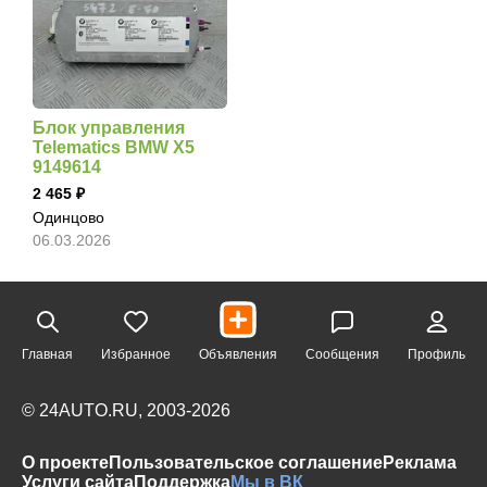
Блок управления
Telematics BMW X5
9149614
2 465
Одинцово
06.03.2026
Главная
Избранное
Объявления
Сообщения
Профиль
© 24AUTO.RU, 2003-2026
О проекте
Пользовательское соглашение
Реклама
Услуги сайта
Поддержка
Мы в ВК