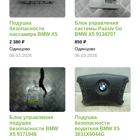
Подушка
Блок управления
безопасности
системы Passiv Go
пассажира BMW X5
BMW X5 9134707
2 380
850
Одинцово
Одинцово
06.03.2026
06.03.2026
Блок управления
Подушка
подушек
безопасности
безопасности BMW
водителя BMW X5
X5 9171948
3031X6044G