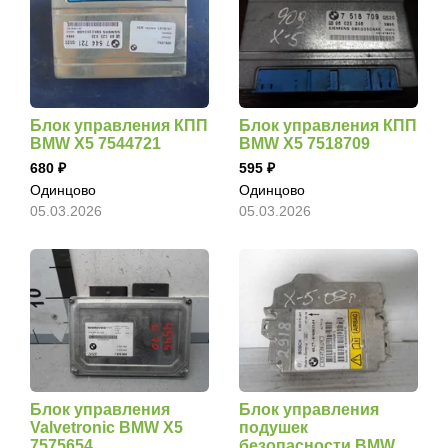
Блок управления КПП
Блок управления КПП
BMW X5 7544721
BMW X5 7518709
680
595
Одинцово
Одинцово
05.03.2026
05.03.2026
Блок управления
Блок управления
Valvetronic BMW X5
подушек
7575654
безопасности BMW