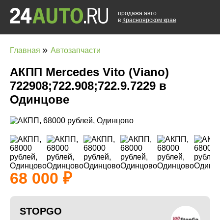
продажа авто
в
Красноярском крае
»
Главная
Автозапчасти
АКПП Mercedes Vito (Viano)
722908;722.908;722.9.7229 в
Одинцове
68 000
STOPGO