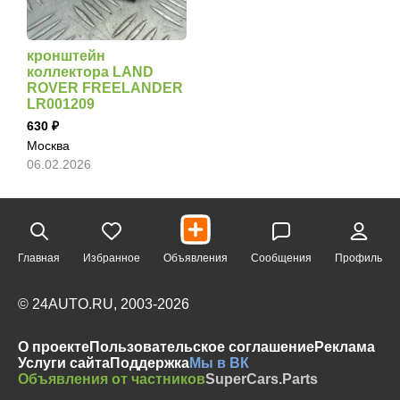
кронштейн
коллектора LAND
ROVER FREELANDER
LR001209
630
Москва
06.02.2026
Главная
Избранное
Объявления
Сообщения
Профиль
© 24AUTO.RU, 2003-2026
О проекте
Пользовательское соглашение
Реклама
Услуги сайта
Поддержка
Мы в ВК
Объявления от частников
SuperCars.Parts