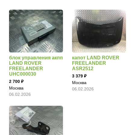
блок управления акпп
капот LAND ROVER
LAND ROVER
FREELANDER
FREELANDER
ASR2512
UHC000030
3 379
2 700
Москва
Москва
06.02.2026
06.02.2026