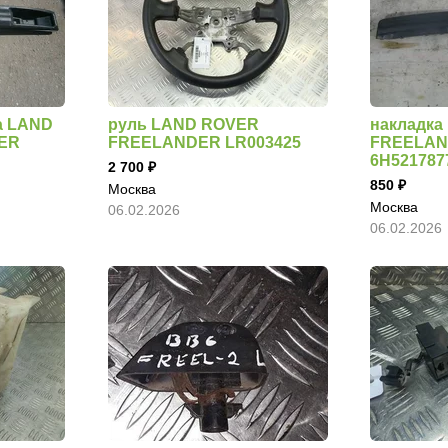
а LAND
руль LAND ROVER
накладк
ER
FREELANDER LR003425
FREELA
6H52178
2 700
850
Москва
Москва
06.02.2026
06.02.2026