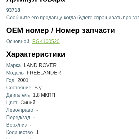
93718
Сообщите его продавцу, когда будете спрашивать про за
OEM номер / Номер запчасти
Основной
PGK100520
Характеристики
Марка
LAND ROVER
Модель
FREELANDER
Год
2001
Состояние
Б.у.
Двигатель
1.8 МКПП
Цвет
Синий
Лево/право
-
Перед/зад
-
Верх/низ
-
Количество
1