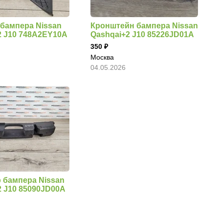
бампера Nissan
Кронштейн бампера Nissan
2 J10 748A2EY10A
Qashqai+2 J10 85226JD01A
350
Москва
04.05.2026
 бампера Nissan
2 J10 85090JD00A