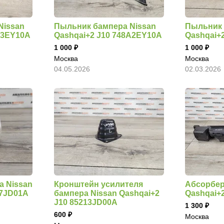
Nissan
Пыльник бампера Nissan
Пыльник 
A3EY10A
Qashqai+2 J10 748A2EY10A
Qashqai+
1 000
1 000
Москва
Москва
04.05.2026
02.03.2026
а Nissan
Кронштейн усилителя
Абсорбер
27JD01A
бампера Nissan Qashqai+2
Qashqai+
J10 85213JD00A
1 300
600
Москва