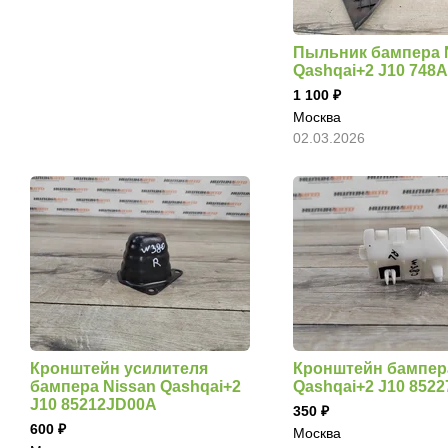
Пыльник бампера 
Qashqai+2 J10 748
1 100
Москва
02.03.2026
Кронштейн усилителя
Кронштейн бампер
бампера Nissan Qashqai+2
Qashqai+2 J10 852
J10 85212JD00A
350
600
Москва