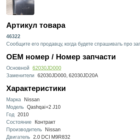
Артикул товара
46322
Сообщите его продавцу, когда будете спрашивать про за
OEM номер / Номер запчасти
Основной
62030JD000
Заменители
62030JD000, 62030JD20A
Характеристики
Марка
Nissan
Модель
Qashqai+2 J10
Год
2010
Состояние
Контракт
Производитель
Nissan
Двигатель
2.0 DCI M9R832