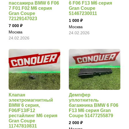
пассажира BMW 6 F06
6 F06 F13 M6 серия
7 F01 F02 M6 серия
Gran Coupe
Gran Coupe
51467230011
72129147023
1 000
7 000
Москва
Москва
24.02.2026
24.02.2026
Клапан
Демпфер
электромагнитный
уплотнитель
BMW 6 серия,
багажника BMW 6 F06
F06/F13/F12
F13 M6 серия Gran
рестайлинг M6 серия
Coupe 51477255879
Gran Coupe
2 000
11747810831
Москва