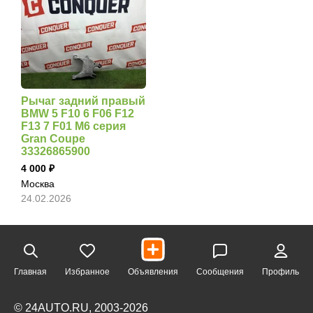
Рычаг задний правый
BMW 5 F10 6 F06 F12
F13 7 F01 M6 серия
Gran Coupe
33326865900
4 000
Москва
24.02.2026
Главная
Избранное
Объявления
Сообщения
Профиль
© 24AUTO.RU, 2003-2026