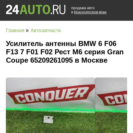
продажа авто
в
Красноярском крае
»
Главная
Автозапчасти
Усилитель антенны BMW 6 F06
F13 7 F01 F02 Рест M6 серия Gran
Coupe 65209261095 в Москве