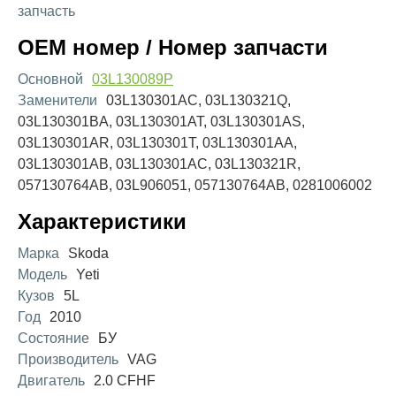
запчасть
OEM номер / Номер запчасти
Основной
03L130089P
Заменители
03L130301AC, 03L130321Q,
03L130301BA, 03L130301AT, 03L130301AS,
03L130301AR, 03L130301T, 03L130301AA,
03L130301AB, 03L130301AC, 03L130321R,
057130764AB, 03L906051, 057130764AB, 0281006002
Характеристики
Марка
Skoda
Модель
Yeti
Кузов
5L
Год
2010
Состояние
БУ
Производитель
VAG
Двигатель
2.0 CFHF