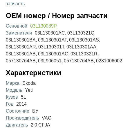
запчасть
OEM номер / Номер запчасти
Основной
03L130089P
Заменители
03L130301AC, 03L130321Q,
03L130301BA, 03L130301AT, 03L130301AS,
03L130301AR, 03L130301T, 03L130301AA,
03L130301AB, 03L130301AC, 03L130321R,
057130764AB, 03L906051, 057130764AB, 0281006002
Характеристики
Марка
Skoda
Модель
Yeti
Кузов
5L
Год
2014
Состояние
БУ
Производитель
VAG
Двигатель
2.0 CFJA