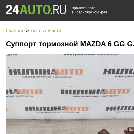
продажа авто
в
Красноярском крае
»
Главная
Автозапчасти
Суппорт тормозной MAZDA 6 GG G