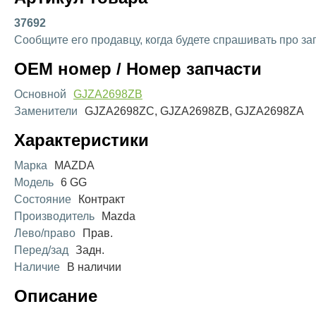
37692
Сообщите его продавцу, когда будете спрашивать про за
OEM номер / Номер запчасти
Основной
GJZA2698ZB
Заменители
GJZA2698ZC, GJZA2698ZB, GJZA2698ZA
Характеристики
Марка
MAZDA
Модель
6 GG
Состояние
Контракт
Производитель
Mazda
Лево/право
Прав.
Перед/зад
Задн.
Наличие
В наличии
Описание