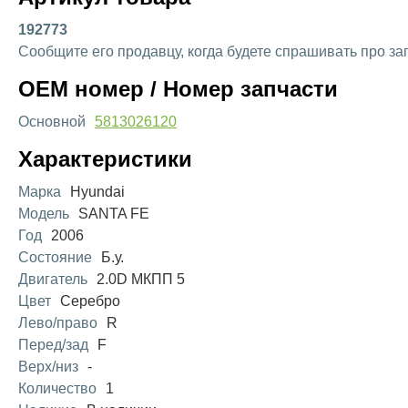
192773
Сообщите его продавцу, когда будете спрашивать про за
OEM номер / Номер запчасти
Основной
5813026120
Характеристики
Марка
Hyundai
Модель
SANTA FE
Год
2006
Состояние
Б.у.
Двигатель
2.0D МКПП 5
Цвет
Серебро
Лево/право
R
Перед/зад
F
Верх/низ
-
Количество
1