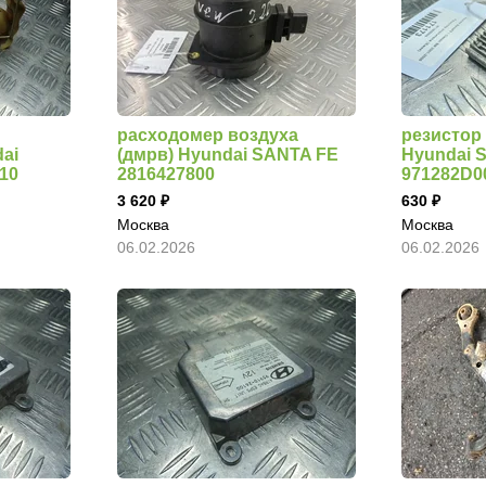
расходомер воздуха
резистор 
ai
(дмрв) Hyundai SANTA FE
Hyundai 
10
2816427800
971282D0
3 620
630
Москва
Москва
06.02.2026
06.02.2026