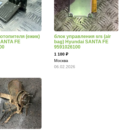
отопителя (ежик)
блок управления srs (air
SANTA FE
bag) Hyundai SANTA FE
00
9591026100
1 100
Москва
06.02.2026