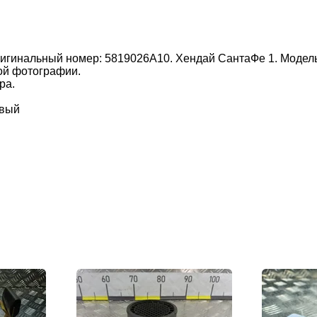
инальный номер: 5819026A10. Хендай СантаФе 1. Модельн
ой фотографии.
ра.
авый