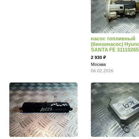
насос топливный
(бензонасос) Hyund
SANTA FE 31110265
2 930
Москва
06.02.2026