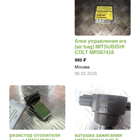
блок управления srs
(air bag) MITSUBISHI
COLT MR587416
980
Москва
06.02.2026
резистор отопителя
катушка зажигания