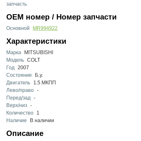
запчасть
OEM номер / Номер запчасти
Основной
MR994922
Характеристики
Марка
MITSUBISHI
Модель
COLT
Год
2007
Состояние
Б.у.
Двигатель
1.5 МКПП
Лево/право
-
Перед/зад
-
Верх/низ
-
Количество
1
Наличие
В наличии
Описание