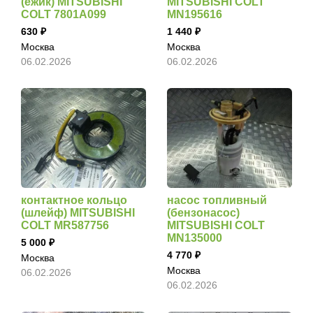
(ежик) MITSUBISHI
MITSUBISHI COLT
COLT 7801A099
MN195616
630
1 440
Москва
Москва
06.02.2026
06.02.2026
контактное кольцо
насос топливный
(шлейф) MITSUBISHI
(бензонасос)
COLT MR587756
MITSUBISHI COLT
MN135000
5 000
4 770
Москва
Москва
06.02.2026
06.02.2026