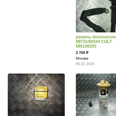
ремень безопасно
MITSUBISHI COLT
MN108295
2 700
Москва
06.02.2026