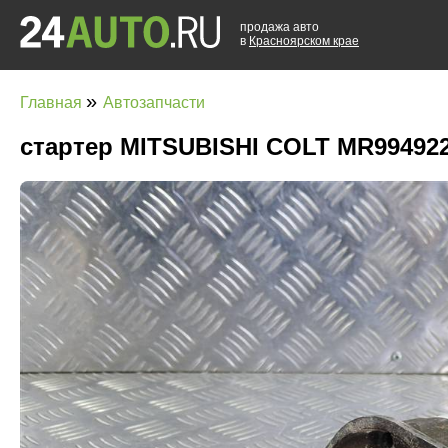
продажа авто
в
Красноярском крае
»
Главная
Автозапчасти
стартер MITSUBISHI COLT MR99492