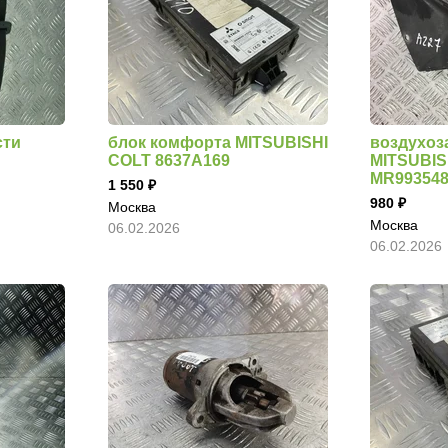
сти
блок комфорта MITSUBISHI
воздухоз
COLT 8637A169
MITSUBIS
MR99354
1 550
980
Москва
Москва
06.02.2026
06.02.2026