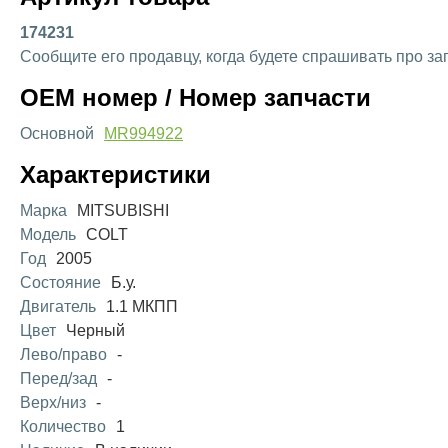
174231
Сообщите его продавцу, когда будете спрашивать про за
OEM номер / Номер запчасти
Основной
MR994922
Характеристики
Марка
MITSUBISHI
Модель
COLT
Год
2005
Состояние
Б.у.
Двигатель
1.1 МКПП
Цвет
Черный
Лево/право
-
Перед/зад
-
Верх/низ
-
Количество
1