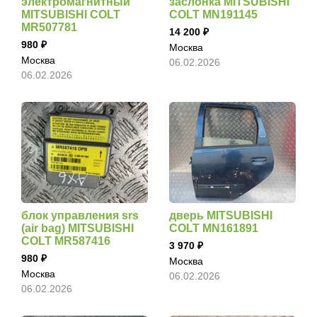
электромагнитный
заслонка MITSUBISHI
MITSUBISHI COLT
COLT MN191145
MR507781
14 200
980
Москва
Москва
06.02.2026
06.02.2026
блок управления srs
дверь MITSUBISHI
(air bag) MITSUBISHI
COLT MN161891
COLT MR587416
3 970
980
Москва
Москва
06.02.2026
06.02.2026