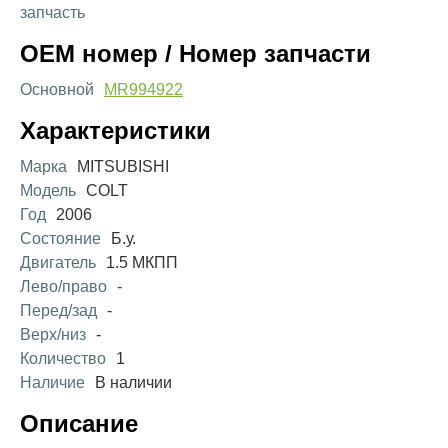
запчасть
OEM номер / Номер запчасти
Основной
MR994922
Характеристики
Марка
MITSUBISHI
Модель
COLT
Год
2006
Состояние
Б.у.
Двигатель
1.5 МКПП
Лево/право
-
Перед/зад
-
Верх/низ
-
Количество
1
Наличие
В наличии
Описание