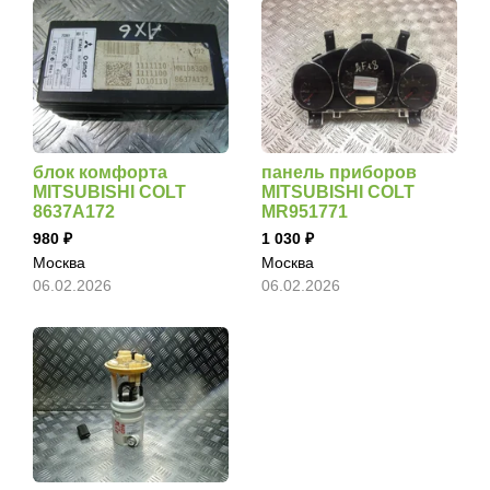
блок комфорта
панель приборов
MITSUBISHI COLT
MITSUBISHI COLT
8637A172
MR951771
980
1 030
Москва
Москва
06.02.2026
06.02.2026