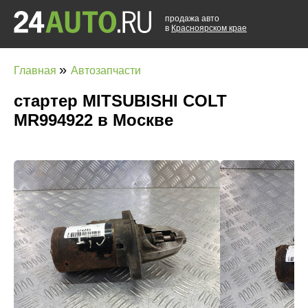
продажа авто
в
Красноярском крае
»
Главная
Автозапчасти
стартер MITSUBISHI COLT
MR994922 в Москве