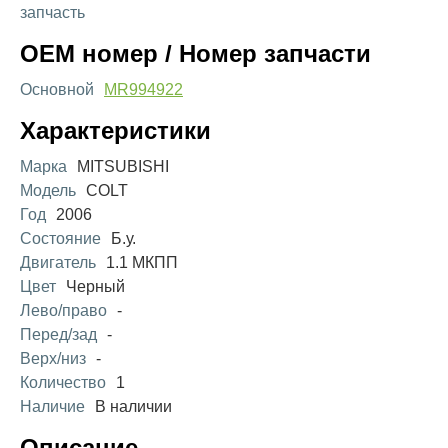
запчасть
OEM номер / Номер запчасти
Основной
MR994922
Характеристики
Марка
MITSUBISHI
Модель
COLT
Год
2006
Состояние
Б.у.
Двигатель
1.1 МКПП
Цвет
Черный
Лево/право
-
Перед/зад
-
Верх/низ
-
Количество
1
Наличие
В наличии
Описание