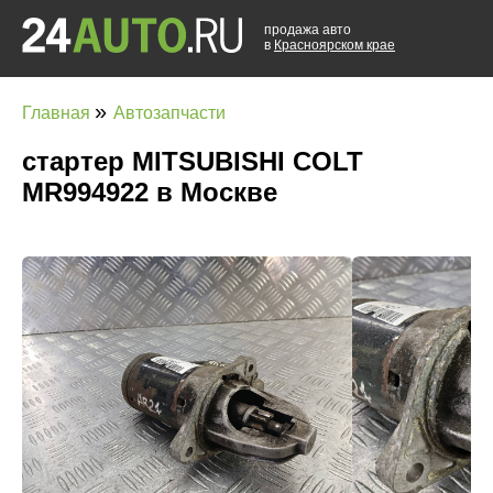
продажа авто
в
Красноярском крае
»
Главная
Автозапчасти
стартер MITSUBISHI COLT
MR994922 в Москве