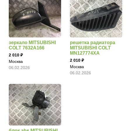
зеркало MITSUBISHI
решетка радиатора
COLT 7632A166
MITSUBISHI COLT
MN127774XA
2 010
2 010
Москва
Москва
06.02.2026
06.02.2026
блок abs MITSUBISHI