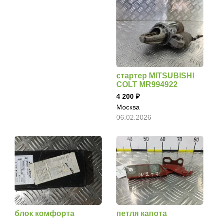
стартер MITSUBISHI
COLT MR994922
4 200
Москва
06.02.2026
блок комфорта
петля капота