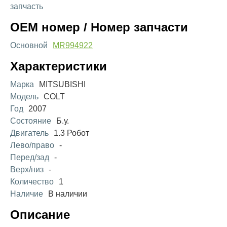
запчасть
OEM номер / Номер запчасти
Основной
MR994922
Характеристики
Марка
MITSUBISHI
Модель
COLT
Год
2007
Состояние
Б.у.
Двигатель
1.3 Робот
Лево/право
-
Перед/зад
-
Верх/низ
-
Количество
1
Наличие
В наличии
Описание