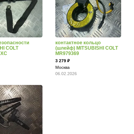
езопасности
контактное кольцо
HI COLT
(шлейф) MITSUBISHI COLT
6XC
MR979369
3 279
Москва
06.02.2026