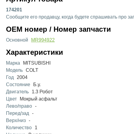
174201
Сообщите его продавцу, когда будете спрашивать про за
OEM номер / Номер запчасти
Основной
MR994922
Характеристики
Марка
MITSUBISHI
Модель
COLT
Год
2004
Состояние
Б.у.
Двигатель
1.3 Робот
Цвет
Мокрый асфальт
Лево/право
-
Перед/зад
-
Верх/низ
-
Количество
1