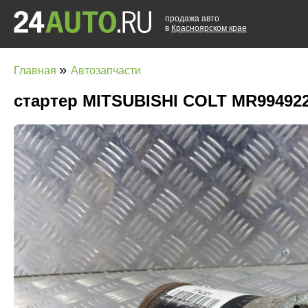
продажа авто
в
Красноярском крае
»
Главная
Автозапчасти
стартер MITSUBISHI COLT MR99492