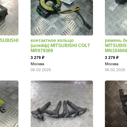
TSUBISHI
контактное кольцо
ремень б
(шлейф) MITSUBISHI COLT
MITSUBIS
MR979369
MN16466
3 279
3 279
Москва
Москва
06.02.2026
06.02.2026