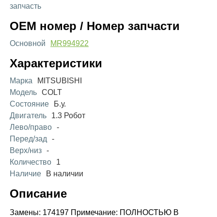
запчасть
OEM номер / Номер запчасти
Основной
MR994922
Характеристики
Марка
MITSUBISHI
Модель
COLT
Состояние
Б.у.
Двигатель
1.3 Робот
Лево/право
-
Перед/зад
-
Верх/низ
-
Количество
1
Наличие
В наличии
Описание
Замены: 174197 Примечание: ПОЛНОСТЬЮ В