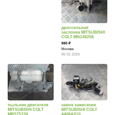
дроссельная
заслонка MITSUBISHI
COLT MN149258
980
Москва
06.02.2026
пыльник двигателя
замок зажигания
MITSUBISHI COLT
MITSUBISHI COLT
MR575339
4408A010