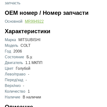
запчасть
OEM номер / Номер запчасти
Основной
MR994922
Характеристики
Марка
MITSUBISHI
Модель
COLT
Год
2006
Состояние
Б.у.
Двигатель
1.1 МКПП
Цвет
Голубой
Лево/право
-
Перед/зад
-
Верх/низ
-
Количество
1
Наличие
В наличии
Описание