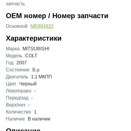
запчасть
OEM номер / Номер запчасти
Основной
MR994922
Характеристики
Марка
MITSUBISHI
Модель
COLT
Год
2007
Состояние
Б.у.
Двигатель
1.1 МКПП
Цвет
Черный
Лево/право
-
Перед/зад
-
Верх/низ
-
Количество
1
Наличие
В наличии
Описание