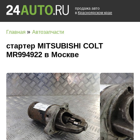
продажа авто
в
Красноярском крае
»
Главная
Автозапчасти
стартер MITSUBISHI COLT
MR994922 в Москве