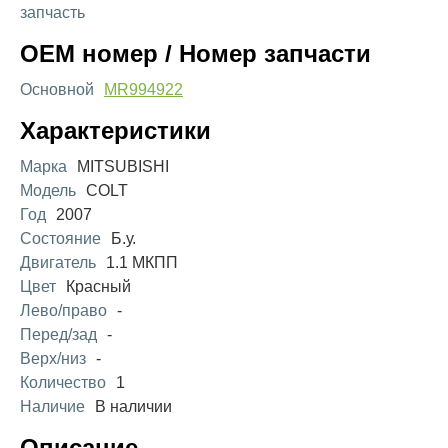
запчасть
OEM номер / Номер запчасти
Основной
MR994922
Характеристики
Марка
MITSUBISHI
Модель
COLT
Год
2007
Состояние
Б.у.
Двигатель
1.1 МКПП
Цвет
Красный
Лево/право
-
Перед/зад
-
Верх/низ
-
Количество
1
Наличие
В наличии
Описание