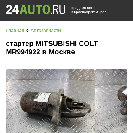
продажа авто
в
Красноярском крае
»
Главная
Автозапчасти
стартер MITSUBISHI COLT
MR994922 в Москве