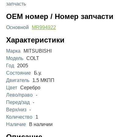
запчасть
OEM номер / Номер запчасти
Основной
MR994922
Характеристики
Марка
MITSUBISHI
Модель
COLT
Год
2005
Состояние
Б.у.
Двигатель
1.5 МКПП
Цвет
Серебро
Лево/право
-
Перед/зад
-
Верх/низ
-
Количество
1
Наличие
В наличии
Описание