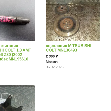
зажигания
сцепление MITSUBISHI
HI COLT 1.3 AMT
COLT MN130493
olt Z30 (2002—
2 300
тчбэк MN195616
Москва
06.02.2026