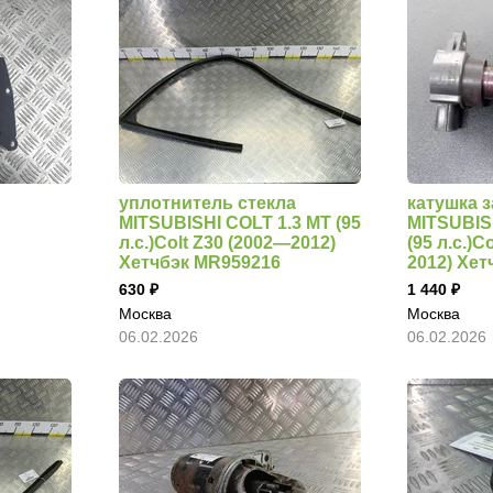
уплотнитель стекла
катушка 
MITSUBISHI COLT 1.3 MT (95
MITSUBIS
л.с.)Colt Z30 (2002—2012)
(95 л.с.)C
Хетчбэк MR959216
2012) Хе
630
1 440
Москва
Москва
06.02.2026
06.02.2026