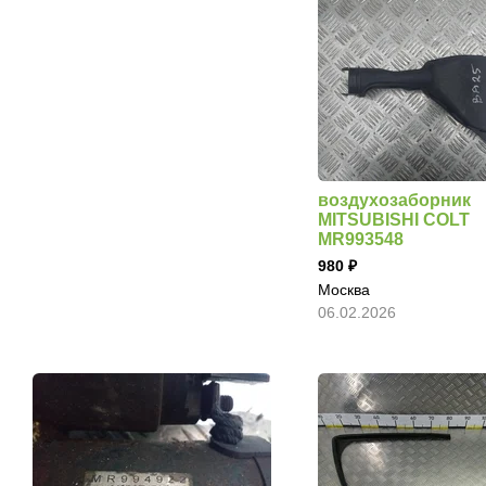
воздухозаборник
MITSUBISHI COLT
MR993548
980
Москва
06.02.2026