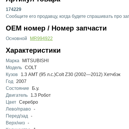
174229
Сообщите его продавцу, когда будете спрашивать про за
OEM номер / Номер запчасти
Основной
MR994922
Характеристики
Марка
MITSUBISHI
Модель
COLT
Кузов
1.3 AMT (95 л.с.)Colt Z30 (2002—2012) Хетчбэк
Год
2007
Состояние
Б.у.
Двигатель
1.3 Робот
Цвет
Серебро
Лево/право
-
Перед/зад
-
Верх/низ
-