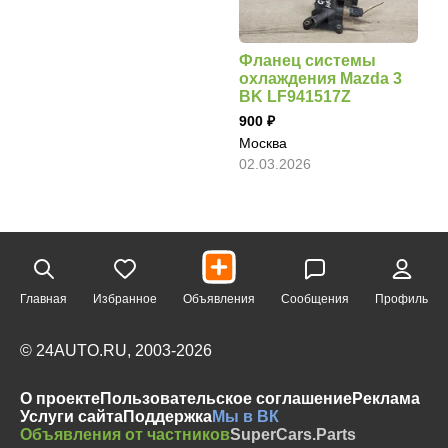
Фланец системы
охлаждения Mazda 3
BK LF941517Z
900
Москва
02.03.2026
Главная
Избранное
Объявления
Сообщения
Профиль
© 24AUTO.RU, 2003-2026
О проекте
Пользовательское соглашение
Реклама
Услуги сайта
Поддержка
Мы в ВК
Объявления от частников
SuperCars.Parts