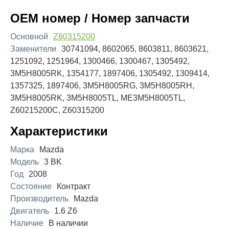
OEM номер / Номер запчасти
Основной
Z60315200
Заменители
30741094, 8602065, 8603811, 8603621,
1251092, 1251964, 1300466, 1300467, 1305492,
3M5H8005RK, 1354177, 1897406, 1305492, 1309414,
1357325, 1897406, 3M5H8005RG, 3M5H8005RH,
3M5H8005RK, 3M5H8005TL, ME3M5H8005TL,
Z60215200C, Z60315200
Характеристики
Марка
Mazda
Модель
3 BK
Год
2008
Состояние
Контракт
Производитель
Mazda
Двигатель
1.6 Z6
Наличие
В наличии