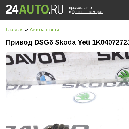
продажа авто
в
Красноярском крае
»
Главная
Автозапчасти
Привод DSG6 Skoda Yeti 1K0407272