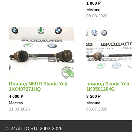
1 000
Москва
08.08.2026
Привод МКПП Skoda Yeti
привод Skoda Yeti
1K0407271HQ
1K0501204G
4 000
3 500
Москва
Москва
21.01.2026
05.07.2026
© 24AUTO.RU, 2003-2026