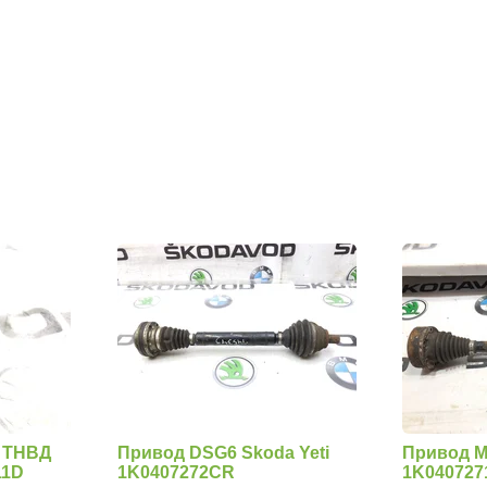
 ТНВД
Привод DSG6 Skoda Yeti
Привод М
11D
1K0407272CR
1K04072