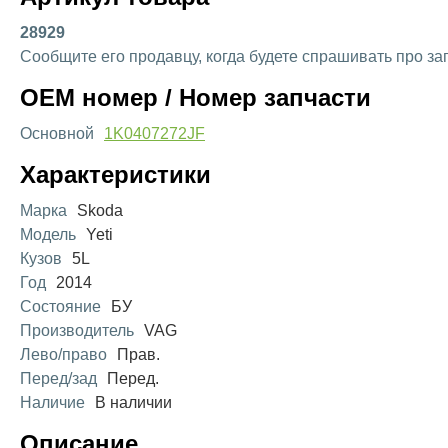
28929
Сообщите его продавцу, когда будете спрашивать про за
OEM номер / Номер запчасти
Основной
1K0407272JF
Характеристики
Марка
Skoda
Модель
Yeti
Кузов
5L
Год
2014
Состояние
БУ
Производитель
VAG
Лево/право
Прав.
Перед/зад
Перед.
Наличие
В наличии
Описание