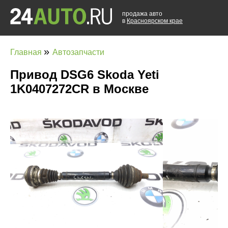
продажа авто
в
Красноярском крае
»
Главная
Автозапчасти
Привод DSG6 Skoda Yeti
1K0407272CR в Москве