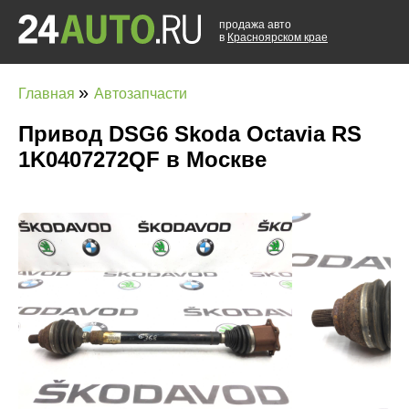
продажа авто
в
Красноярском крае
»
Главная
Автозапчасти
Привод DSG6 Skoda Octavia RS
1K0407272QF в Москве