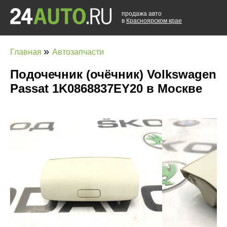
продажа авто
в
Красноярском крае
»
Главная
Автозапчасти
Подочечник (очёчник) Volkswagen
Passat 1K0868837EY20 в Москве