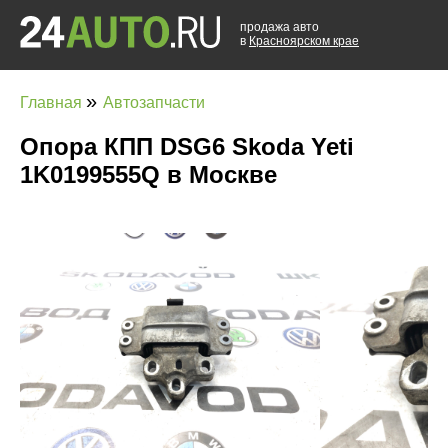
продажа авто
в
Красноярском крае
»
Главная
Автозапчасти
Опора КПП DSG6 Skoda Yeti
1K0199555Q в Москве