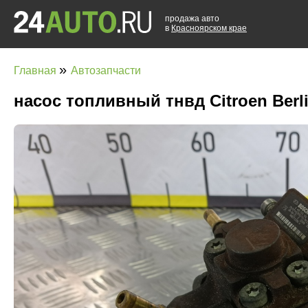
продажа авто
в
Красноярском крае
»
Главная
Автозапчасти
насос топливный тнвд Citroen Berl