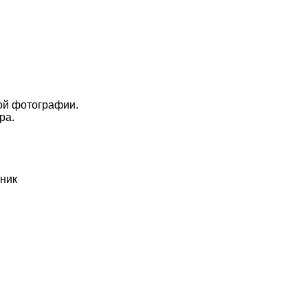
ой фотографии.
ра.
жник