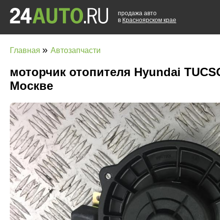
продажа авто
в
Красноярском крае
»
Главная
Автозапчасти
моторчик отопителя Hyundai TUCSON
Москве