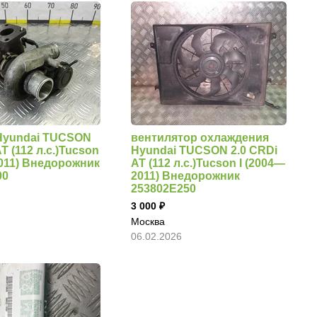
Hyundai TUCSON
вентилятор охлаждения
AT (112 л.с.)Tucson
Hyundai TUCSON 2.0 CRDi
2011) Внедорожник
AT (112 л.с.)Tucson I (2004—
00
2011) Внедорожник
253802E250
3 000
Москва
06.02.2026