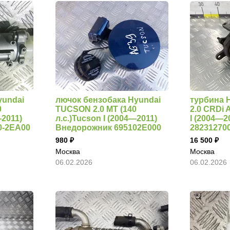
yundai
лючок бензобака Hyundai
турбина 
0
TUCSON 2.0 MT (140
2.0 CRDi 
—2011)
л.с.)Tucson I (2004—2011)
I (2004—
0-2EA00
Внедорожник 695102E000
28231270
980
16 500
Москва
Москва
06.02.2026
06.02.2026