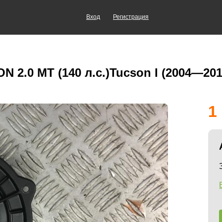
Вход
Регистрация
 2.0 MT (140 л.с.)Tucson I (2004—20
1