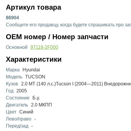
Артикул товара
86904
Сообщите его продавцу, когда будете спрашивать про за
OEM номер / Номер запчасти
Основной
97118-2F000
Характеристики
Марка
Hyundai
Модель
TUCSON
Кузов
2.0 MT (140 л.с.)Tucson I (2004—2011) Внедорожн
Год
2005
Состояние
Б.у.
Двигатель
2.0 МКПП
Цвет
Синий
Лево/право
-
Перед/зад
-