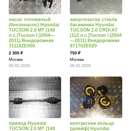
насос топливный
амортизатор стекла
(бензонасос) Hyundai
багажника Hyundai
TUCSON 2.0 MT (140
TUCSON 2.0 CRDi AT
л.с.)Tucson I (2004—
(112 л.с.)Tucson I (2004
2011) Внедорожник
—2011) Внедорожник
311102E000
871702E020
2 300
750
Москва
Москва
06.02.2026
06.02.2026
привод Hyundai
контактное кольцо
TUCSON 2.0 MT (140
(шлейф) Hyundai