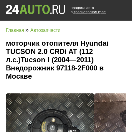
продажа авто
в
Красноярском крае
»
Главная
Автозапчасти
моторчик отопителя Hyundai
TUCSON 2.0 CRDi AT (112
л.с.)Tucson I (2004—2011)
Внедорожник 97118-2F000 в
Москве