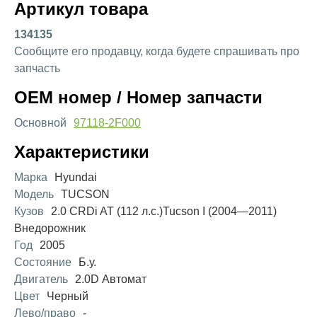
Артикул товара
134135
Сообщите его продавцу, когда будете спрашивать про
запчасть
OEM номер / Номер запчасти
Основной
97118-2F000
Характеристики
Марка
Hyundai
Модель
TUCSON
Кузов
2.0 CRDi AT (112 л.с.)Tucson I (2004—2011)
Внедорожник
Год
2005
Состояние
Б.у.
Двигатель
2.0D Автомат
Цвет
Черный
Лево/право
-