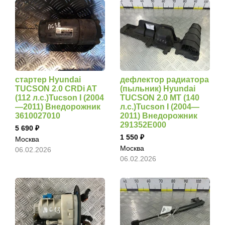
стартер Hyundai
дефлектор радиатора
TUCSON 2.0 CRDi AT
(пыльник) Hyundai
(112 л.с.)Tucson I (2004
TUCSON 2.0 MT (140
—2011) Внедорожник
л.с.)Tucson I (2004—
3610027010
2011) Внедорожник
291352E000
5 690
1 550
Москва
Москва
06.02.2026
06.02.2026