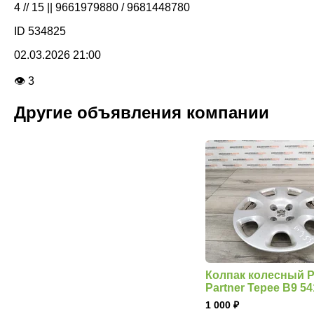
4 // 15 || 9661979880 / 9681448780
ID 534825
02.03.2026 21:00
👁 3
Другие объявления компании
Колпак колесный P
Partner Tepee B9 5
1 000