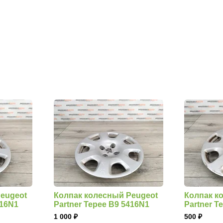
eugeot
Колпак колесный Peugeot
Колпак к
416N1
Partner Tepee B9 5416N1
Partner T
1 000
500