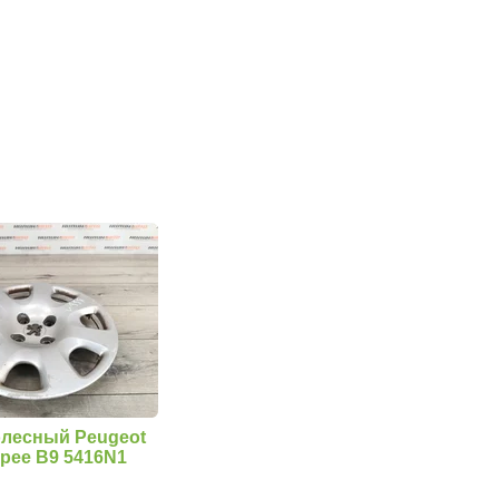
олесный Peugeot
epee B9 5416N1