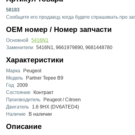
58183
Сообщите его продавцу, когда будете спрашивать про за
OEM номер / Номер запчасти
Основной
5416N1
Заменители
5416N1, 9661979890, 9681448780
Характеристики
Марка
Peugeot
Модель
Partner Tepee B9
Год
2009
Состояние
Контракт
Производитель
Peugeot / Citroen
Двигатель
1.6 9HX (DV6ATED4)
Наличие
В наличии
Описание