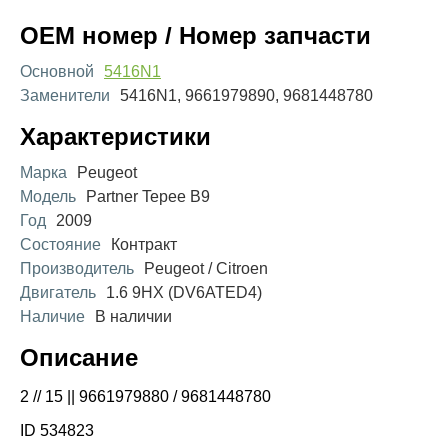
OEM номер / Номер запчасти
Основной
5416N1
Заменители
5416N1, 9661979890, 9681448780
Характеристики
Марка
Peugeot
Модель
Partner Tepee B9
Год
2009
Состояние
Контракт
Производитель
Peugeot / Citroen
Двигатель
1.6 9HX (DV6ATED4)
Наличие
В наличии
Описание
2 // 15 || 9661979880 / 9681448780
ID 534823