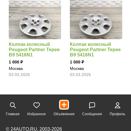
Колпак колесный
Колпак колесный
Peugeot Partner Tepee
Peugeot Partner Tepee
B9 5416N1
B9 5416N1
1 000
1 000
Москва
Москва
03.03.2026
03.03.2026
Главная
Избранное
Объявления
Сообщения
Профиль
© 24AUTO.RU, 2003-2026